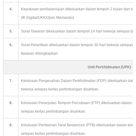
4.
Keputusan penilaian/ujian dikeluarkan dalam tempoh 2 bulan dari tar
(IK Digital/UKK/Ujian Memandu)
5.
Surat Tawaran dikeluarkan dalam tempoh 14 hari bekerja selepas tari
6.
Surat Pelantikan dikeluarkan dalam tempoh 30 hari bekerja selepas t
tawaran dilengkapkan.
Unit Perkhidmatan (UPK)
7.
Kelulusan Pengesahan Dalam Perkhidmatan (PDP) dikeluarkan dala
bekerja selepas kertas pertimbangan disahkan.
8.
Kelulusan Pelanjutan Tempoh Percubaan (PTP) dikeluarkan dalam te
selepas kertas pertimbangan disahkan.
9.
Kelulusan Pemberian Taraf Berpencen (PTB) dikeluarkan dalam tempo
selepas kertas pertimbangan disahkan.