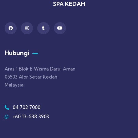
SPA KEDAH
Hubungi
Aras 1 Blok E Wisma Darul Aman
05503 Alor Setar Kedah
Malaysia
04 702 7000
+60 13-538 3903